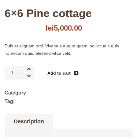
6×6 Pine cottage
Original
Current
lei
7,000.00
lei
5,000.00
price
price
was:
is:
Duis et aliquam orci. Vivamus augue quam, sollicitudin quis
lei7,000.00.
lei5,000.00.
bibendum quis, eleifend vitae velit.
6×6
Add to cart
Pine
cottage
quantity
Category:
Mobil
Tag:
pine
Description
Reviews (0)